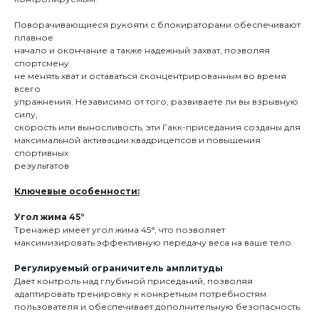
Поворачивающиеся рукояти с блокираторами обеспечивают
плавное
начало и окончание а также надежный захват, позволяя
спортсмену
не менять хват и оставаться сконцентрированным во время
всего
упражнения. Независимо от того, развиваете ли вы взрывную
силу,
скорость или выносливость, эти Гакк-приседания созданы для
максимальной активации квадрицепсов и повышения
спортивных
результатов
Ключевые особенности:
Угол жима 45°
Тренажер имеет угол жима 45°, что позволяет
максимизировать эффективную передачу веса на ваше тело.
Регулируемый ограничитель амплитуды
Дает контроль над глубиной приседаний, позволяя
адаптировать тренировку к конкретным потребностям
пользователя и обеспечивает дополнительную безопасность.