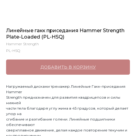
Линейные гакк приседания Hammer Strength
Plate-Loaded (PL-HSQ)
Hammer Strength
PL-HSQ
ДОБАВИТЬ В КОРЗИНУ
Нагружаемый дисками тренажер Линейные Гакк-приседания
Hammer
Strength предназначен для развития квадрицепсов и силы
нижней
части тела благодаря углу жима в 45 градусов, который делает
упор на
сгибание и разгибание голени. Линейные подшипники
обеспечивают
сверхплавное движение, делая каждое повторение текучим и
контролируемым.