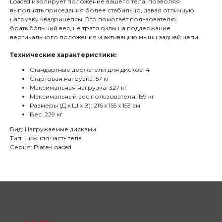
Loaded изолирует положение вашего тела, позволяя
выполнять приседания более стабильно, давая отличную
нагрузку квадрицепсы. Это помогает пользователю
брать бóльший вес, не тратя силы на поддержание
вертикального положения и активацию мышц задней цепи.
Технические характеристики:
Стандартные держатели для дисков: 4
Стартовая нагрузка: 57 кг
Максимальная нагрузка: 327 кг
Максимальный вес пользователя: 159 кг
Размеры (Д х Ш х В): 216 x 155 x 153 см
Вес: 229 кг
Вид: Нагружаемые дисками
Тип: Нижняя часть тела
Серия: Plate-Loaded