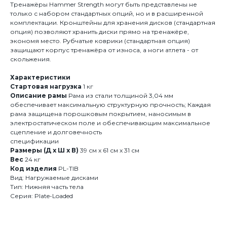
Тренажёры Hammer Strength могут быть представлены не
только с набором стандартных опций, но и в расширенной
комплектации. Кронштейны для хранения дисков (стандартная
опция) позволяют хранить диски прямо на тренажёре,
экономя место. Рубчатые коврики (стандартная опция)
защищают корпус тренажёра от износа, а ноги атлета - от
скольжения.
Характеристики
Стартовая нагрузка
1 кг
Описание рамы
Рама из стали толщиной 3,04 мм
обеспечивает максимальную структурную прочность; Каждая
рама защищена порошковым покрытием, наносимым в
электростатическом поле и обеспечивающим максимальное
сцепление и долговечность
спецификации
Размеры (Д x Ш x В)
39 см x 61 см x 31 см
Вес
24 кг
Код изделия
PL-TIB
Вид: Нагружаемые дисками
Тип: Нижняя часть тела
Серия: Plate-Loaded