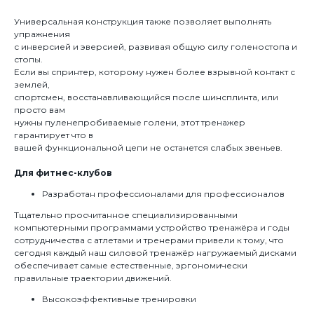
Универсальная конструкция также позволяет выполнять
упражнения
с инверсией и эверсией, развивая общую силу голеностопа и
стопы.
Если вы спринтер, которому нужен более взрывной контакт с
землей,
спортсмен, восстанавливающийся после шинсплинта, или
просто вам
нужны пуленепробиваемые голени, этот тренажер
гарантирует что в
вашей функциональной цепи не останется слабых звеньев.
Для фитнес-клубов
Разработан профессионалами для профессионалов
Тщательно просчитанное специализированными
компьютерными программами устройство тренажёра и годы
сотрудничества с атлетами и тренерами привели к тому, что
сегодня каждый наш силовой тренажёр нагружаемый дисками
обеспечивает самые естественные, эргономически
правильные траектории движений.
Высокоэффективные тренировки