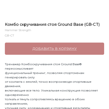
Комбо скручивания стоя Ground Base (GB-CT)
Hammer Strength
GB-CT
ДОБАВИТЬ В КОРЗИНУ
Тренажер Комбоскручивания стоя Ground Base®
переосмысливает
функциональный тренинг, позволяя спортсменам
генерировать силу
от контакта с землей, точно воспроизводя спортивные
движения,
включающие все тело. Уникальная конструкция позволяет
одновременно
толкать и тянуть сопротивляясь вращению в обоих
направлениях,
улучшая силу, координацию и спортивные результаты.