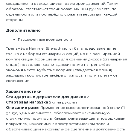
сходящиеся и расходящиеся траектории движений. Таким
образом, атлет может тренировать мышцы рук вместе, по
отдельности или поочерёдно с разным весом для каждой
стороны.
Дополнительно
Расширенные возможности
Тренажёры Hammer Strength могут быть представлены не
только с набором стандартных опций, но и в расширенной
комплектации. Кронштейны для хранения дисков (стандартная
опция) позволяют хранить диски прямо на тренажёре,
экономя место. Рубчатые коврики (стандартная опция)
защищают корпус тренажёра от износа, а ноги атлета – от
скольжения.
Характеристики
Стандартные держатели для дисков
2
Стартовая нагрузка
5 кг на рукоять
Описание рамы
Применение высоколегированной стали (11-
gauge, 3,04 миллиметра) обеспечивает максимальную
структурную прочность; Каждая рама защищена порошковым
покрытием, наносимым в электростатическом поле и
обеспечивающим максимальное сцепление и долговечность