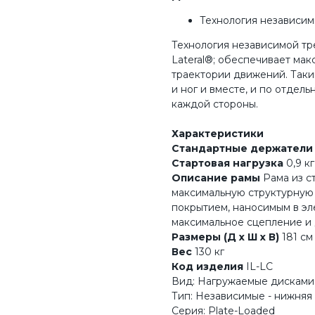
Технология независим
Технология независимой тре
Lateral®; обеспечивает ма
траектории движений. Таки
и ног и вместе, и по отдель
каждой стороны.
Характеристики
Стандартные держатели 
Стартовая нагрузка
0,9 кг
Описание рамы
Рама из с
максимальную структурную
покрытием, наносимым в э
максимальное сцепление и 
Размеры (Д x Ш x В)
181 см 
Вес
130 кг
Код изделия
IL-LC
Вид: Нагружаемые дисками
Тип: Независимые - нижняя 
Серия: Plate-Loaded