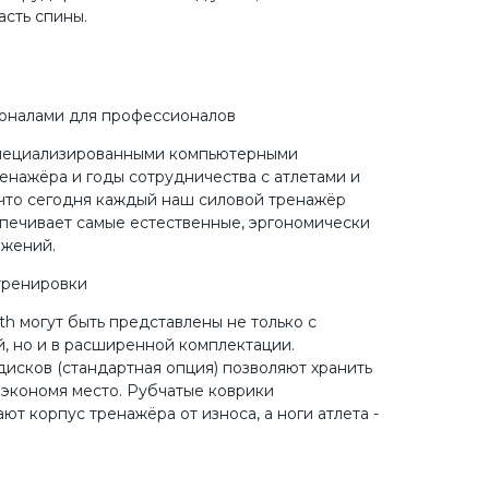
асть спины.
оналами для профессионалов
специализированными компьютерными
енажёра и годы сотрудничества с атлетами и
 что сегодня каждый наш силовой тренажёр
печивает самые естественные, эргономически
ижений.
тренировки
 могут быть представлены не только с
, но и в расширенной комплектации.
исков (стандартная опция) позволяют хранить
 экономя место. Рубчатые коврики
ют корпус тренажёра от износа, а ноги атлета -