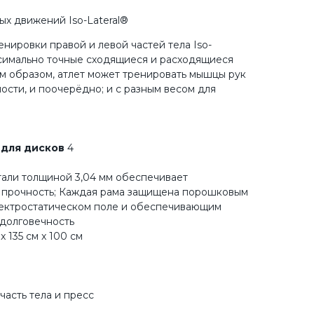
ых движений Iso-Lateral®
нировки правой и левой частей тела Iso-
ксимально точные сходящиеся и расходящиеся
м образом, атлет может тренировать мышцы рук
ности, и поочерёдно; и с разным весом для
для дисков
4
тали толщиной 3,04 мм обеспечивает
 прочность; Каждая рама защищена порошковым
лектростатическом поле и обеспечивающим
долговечность
x 135 см x 100 см
часть тела и пресс