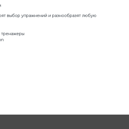
и
рят выбор упражнений и разнообразят любую
 тренажеры
on