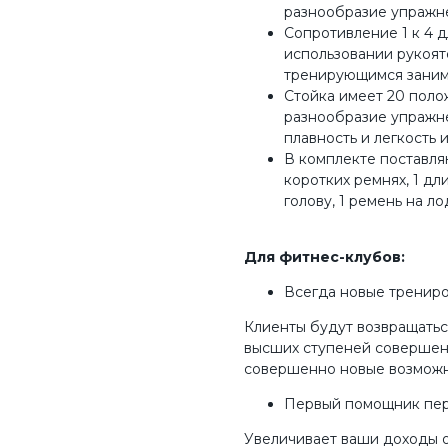
разнообразие упражн
Сопротивление 1 к 4 д
использовании рукоят
тренирующимся заним
Стойка имеет 20 поло
разнообразие упражне
плавность и легкость
В комплекте поставляю
коротких ремнях, 1 дл
голову, 1 ремень на ло
Для фитнес-клубов:
Всегда новые тренир
Клиенты будут возвращаться
высших ступеней совершенс
совершенно новые возможн
Первый помощник пер
Увеличивает ваши доходы о