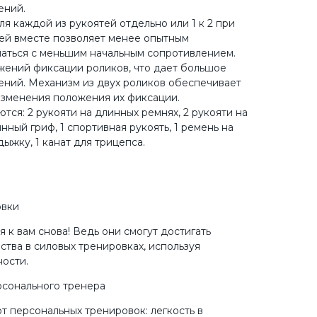
ений.
ля каждой из рукоятей отдельно или 1 к 2 при
ей вместе позволяет менее опытным
аться с меньшим начальным сопротивлением.
жений фиксации роликов, что дает большое
ний. Механизм из двух роликов обеспечивает
 изменения положения их фиксации.
тся: 2 рукояти на длинных ремнях, 2 рукояти на
инный гриф, 1 спортивная рукоять, 1 ремень на
дыжку, 1 канат для трицепса.
овки
 к вам снова! Ведь они смогут достигать
тва в силовых тренировках, используя
ости.
сонального тренера
т персональных тренировок: легкость в