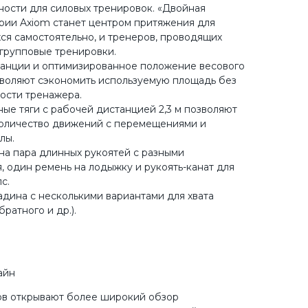
ости для силовых тренировок. «Двойная
ерии Axiom станет центром притяжения для
ся самостоятельно, и тренеров, проводящих
групповые тренировки.
танции и оптимизированное положение весового
воляют сэкономить используемую площадь без
ости тренажера.
ые тяги с рабочей дистанцией 2,3 м позволяют
количество движений с перемещениями и
лы.
дна пара длинных рукоятей с разными
, один ремень на лодыжку и рукоять-канат для
с.
дина с несколькими вариантами для хвата
братного и др.).
айн
в открывают более широкий обзор