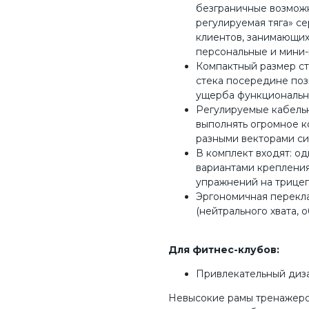
безграничные возможн
регулируемая тяга» с
клиентов, занимающих
персональные и мини-
Компактный размер с
стека посередине поз
ущерба функциональн
Регулируемые кабельн
выполнять огромное 
разными векторами си
В комплект входят: о
вариантами крепления
упражнений на трицеп
Эргономичная перекла
(нейтрального хвата, о
Для фитнес-клубов:
Привлекательный диз
Невысокие рамы тренажеро