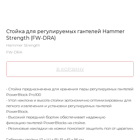
Стойка для регулируемых гантелей Hammer
Strength (FW-DRA)
Hammer Strength
FW-DRA
В КОРЗИНУ
• Стойка предназначена для хранения пары регулируемых гантелей
PowerBlock Pro100
• Угол наклона и высота стойки эргономично оптимизированы для
легкого извлечения и установки регулируемых гантелей
PowerBlock.
• Высокий передний бортик обеспечивает надежную
фиксацию гантелей PowerBlocks на стойке.
• Резиновые накладки на ножки помогают защитить пол от царапин.
Габариты стойки (Д x Ш x В): 51 x 61 x 56 см