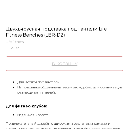
Двухъярусная подставка под гантели Life
Fitness Benches (LBR-D2)
Life Fitness
LBR-D2
В КОРЗИНУ
Для десяти пар гантелей.
На подставке обозначены веса – это удобно для организации
размещения гантелей.
Для фитнес-клубов:
Надежная красота
Привлекательный дизайн с широкими овальными рамами и
анатомическими контурными валиками подчёркивает целостность