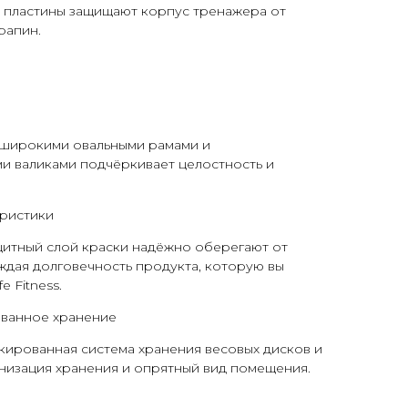
 пластины защищают корпус тренажера от
рапин.
 широкими овальными рамами и
и валиками подчёркивает целостность и
ристики
щитный слой краски надёжно оберегают от
ждая долговечность продукта, которую вы
e Fitness.
ванное хранение
кированная система хранения весовых дисков и
анизация хранения и опрятный вид помещения.