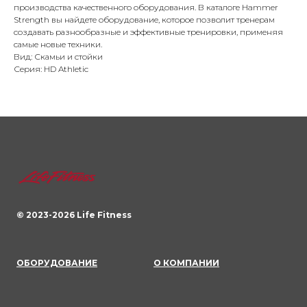
производства качественного оборудования. В каталоге Hammer
Strength вы найдете оборудование, которое позволит тренерам
создавать разнообразные и эффективные тренировки, применяя
самые новые техники.
Вид: Скамьи и стойки
Серия: HD Athletic
© 2023-
2026
Life Fitness
ОБОРУДОВАНИЕ
О КОМПАНИИ