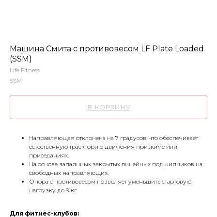
Машина Смита с противовесом LF Plate Loaded
(SSM)
Life Fitness
SSM
В КОРЗИНУ
Направляющая отклонена на 7 градусов, что обеспечивает
естественную траекторию движения при жиме или
приседаниях.
На основе запаянных закрытых линейных подшипников на
свободных направляющих.
Опора с противовесом позволяет уменьшить стартовую
нагрузку до 9 кг.
Для фитнес-клубов: