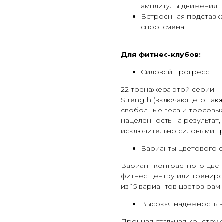
амплитуды движения.
Встроенная подставка
спортсмена.
Для фитнес-клубов:
Силовой прогресс
22 тренажера этой серии 
Strength (включающего та
свободные веса и тросовые
нацеленность на результат
исключительно силовыми т
Варианты цветового
Вариант контрастного цве
фитнес центру или тренир
из 15 вариантов цветов рам
Высокая надежность в
Прочная стальная конструк