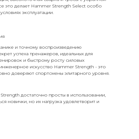
се это делает Hammer Strength Select особо
 условиях эксплуатации.
ия
анике и точному воспроизведению
екрет успеха тренажеров, идеальных для
енировок и быстрому росту силовых
инженерное искусство Hammer Strength - это
ловно доверяют спортсмены элитарного уровня.
trength достаточно просты в использовании,
ся новички, но их нагрузка удовлетворит и