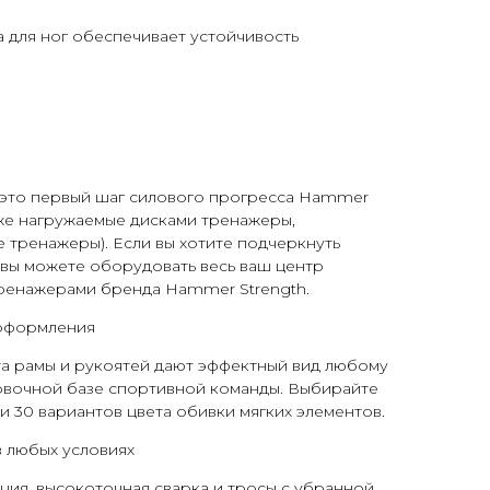
 для ног обеспечивает устойчивость
– это первый шаг силового прогресса Hammer
кже нагружаемые дисками тренажеры,
 тренажеры). Если вы хотите подчеркнуть
, вы можете оборудовать весь ваш центр
ренажерами бренда Hammer Strength.
 оформления
та рамы и рукоятей дают эффектный вид любому
овочной базе спортивной команды. Выбирайте
 и 30 вариантов цвета обивки мягких элементов.
 любых условиях
ция, высокоточная сварка и тросы с убранной