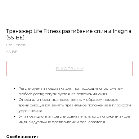
Тренажер Life Fitness разгибание спины Insignia
(SS-BE)
Life Fitness
SS-BE
В КОРЗИНУ
Регулируемая подставка для ног подходит спортсменам
любого роста; регулируется из положения сидя.
Опора для поясницы естественным образом помогает
тренирующимся занять правильное положение в плоскости
упражнения.
5-ти позиционная регулировка начального положения - для
индивидуальных предпочтений пользователя.
Особенности: