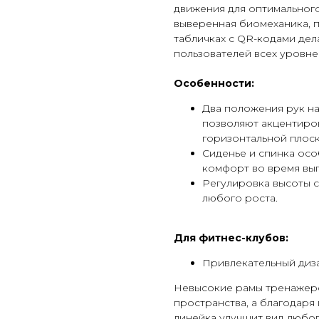
движения для оптимальног
выверенная биомеханика, п
табличках с QR-кодами де
пользователей всех уровне
Особенности:
Два положения рук на
позволяют акцентиров
горизонтальной плоск
Сиденье и спинка ос
комфорт во время вы
Регулировка высоты с
любого роста.
Для фитнес-клубов:
Привлекательный диз
Невысокие рамы тренажер
пространства, а благодаря
линейка улучшит вид любог