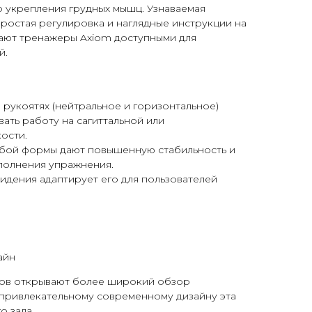
о укрепления грудных мышц. Узнаваемая
ростая регулировка и наглядные инструкции на
лают тренажеры Axiom доступными для
й.
 рукоятях (нейтральное и горизонтальное)
ать работу на сагиттальной или
ости.
обой формы дают повышенную стабильность и
полнения упражнения.
идения адаптирует его для пользователей
айн
ов открывают более широкий обзор
 привлекательному современному дизайну эта
о зала.