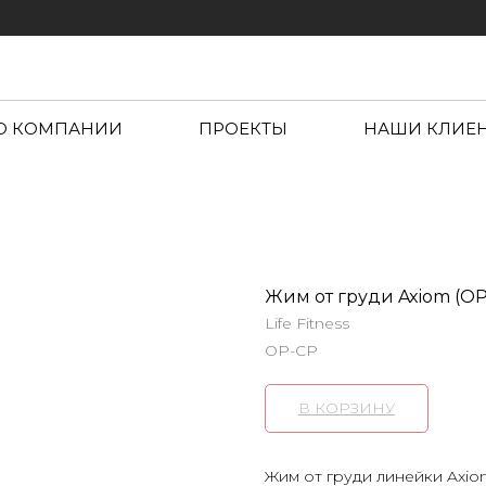
О КОМПАНИИ
ПРОЕКТЫ
НАШИ КЛИЕ
Жим от груди Axiom (OP
Life Fitness
OP-CP
В КОРЗИНУ
Жим от груди линейки Axio