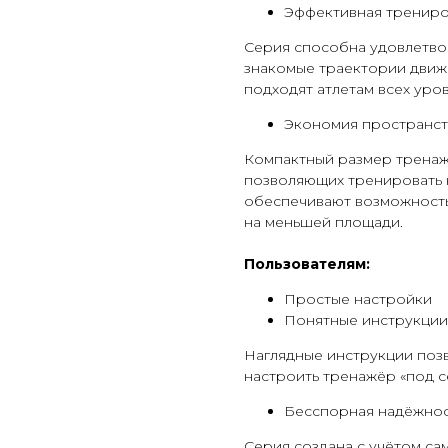
Эффективная тренир
Серия способна удовлетво
знакомые траектории движ
подходят атлетам всех уро
Экономия пространст
Компактный размер тренаже
позволяющих тренировать 
обеспечивают возможность
на меньшей площади.
Пользователям:
Простые настройки
Понятные инструкции
Наглядные инструкции позв
настроить тренажёр «под с
Бесспорная надёжнос
Серия создана с учётом с