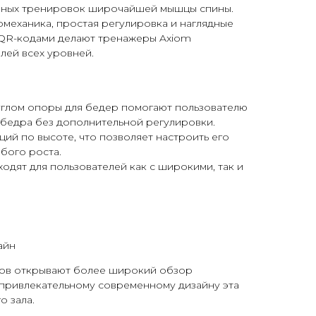
вных тренировок широчайшей мышцы спины.
механика, простая регулировка и наглядные
с QR-кодами делают тренажеры Axiom
лей всех уровней.
глом опоры для бедер помогают пользователю
 бедра без дополнительной регулировки.
ций по высоте, что позволяет настроить его
бого роста.
одят для пользователей как с широкими, так и
айн
ов открывают более широкий обзор
 привлекательному современному дизайну эта
о зала.