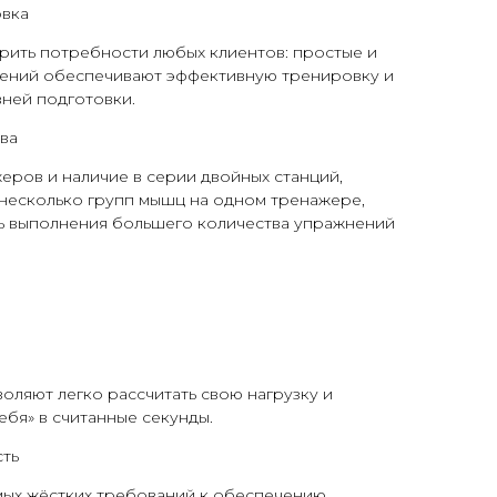
овка
рить потребности любых клиентов: простые и
ений обеспечивают эффективную тренировку и
вней подготовки.
ва
ров и наличие в серии двойных станций,
несколько групп мышц на одном тренажере,
 выполнения большего количества упражнений
оляют легко рассчитать свою нагрузку и
ебя» в считанные секунды.
ть
амых жёстких требований к обеспечению