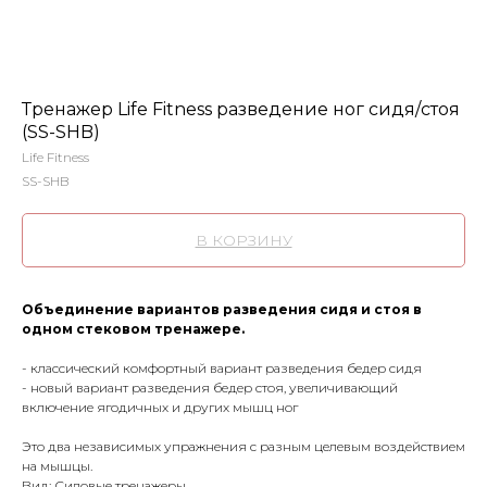
Тренажер Life Fitness разведение ног сидя/стоя
(SS-SHB)
Life Fitness
SS-SHB
В КОРЗИНУ
Объединение вариантов разведения сидя и стоя в
одном стековом тренажере.
- классический комфортный вариант разведения бедер сидя
- новый вариант разведения бедер стоя, увеличивающий
включение ягодичных и других мышц ног
Это два независимых упражнения с разным целевым воздействием
на мышцы.
Вид: Силовые тренажеры