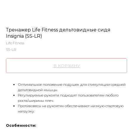
Тренажер Life Fitness дельтовидные сидя
Insignia (SS-LR)
Life Fitness
SS-LR
В КОРЗИНУ
Оптимальное положение подушек для стимуляции средней
дельтовидной мышцы.
Регулируемые рукояти подходят пользователям любого
роста/ширины плеч.
Противовесы на рукоятях обеспечивают низкую стартовую
нагрузку.
Особенности: