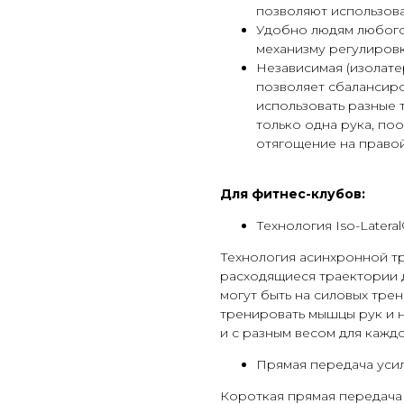
позволяют использова
Удобно людям любого
механизму регулировк
Независимая (изолате
позволяет сбалансиро
использовать разные 
только одна рука, п
отягощение на правой 
Для фитнес-клубов:
Технология Iso-Latera
Технология асинхронной тр
расходящиеся траектории 
могут быть на силовых тре
тренировать мышцы рук и н
и с разным весом для каждо
Прямая передача уси
Короткая прямая передача