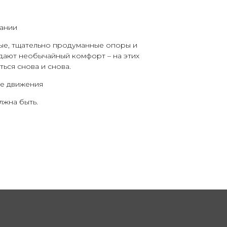
вании
ые, тщательно продуманные опоры и
дают необычайный комфорт – на этих
ься снова и снова.
ые движения
лжна быть.