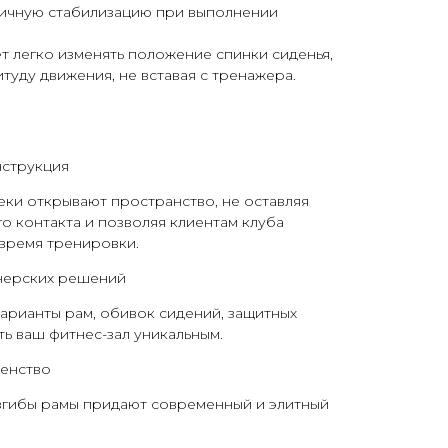
личную стабилизацию при выполнении
 легко изменять положение спинки сиденья,
итуду движения, не вставая с тренажера.
струкция
ки открывают пространство, не оставляя
го контакта и позволяя клиентам клуба
 время тренировки.
нерских решений
арианты рам, обивок сидений, защитных
ть ваш фитнес-зал уникальным.
енство
изгибы рамы придают современный и элитный