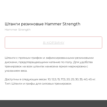
Штанги резиновые Hammer Strength
Hammer Strength
В КОРЗИНУ
Штанги с прямым грифом и зафиксированными резиновыми
дисками, предотвращающими катание по полу. Для удобства
тренировок на всех штангах нанесена яркая маркировка с
указанием веса.
Доступны в следующих весах: 10; 12,5; 15; 17,5; 20; 25; 30; 35; 40; 45 кг.
Тип: Штанги и грифы для силовых тренировок