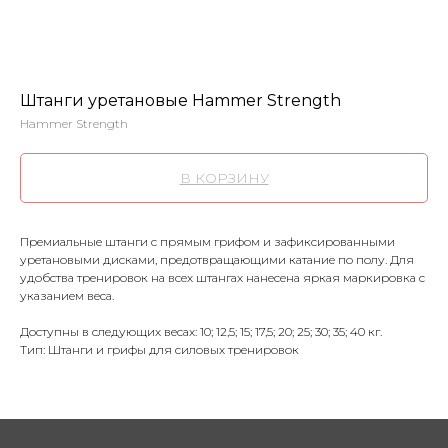
Штанги уретановые Hammer Strength
Hammer Strength
В КОРЗИНУ
Премиальные штанги с прямым грифом и зафиксированными
уретановыми дисками, предотвращающими катание по полу. Для
удобства тренировок на всех штангах нанесена яркая маркировка с
указанием веса.
Доступны в следующих весах: 10; 12,5; 15; 17,5; 20; 25; 30; 35; 40 кг.
Тип: Штанги и грифы для силовых тренировок