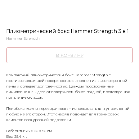
Плиометрический бокс Hammer Strength 3 в 1
Hammer Strength
В КОРЗИНУ
Компактный плиометрический бокс Hammer Strength с
противоскользящей поверхностью выполнен из высокопрочной
пены и обладает долговечностью. Дважды простроченные
виниловые швы делают поверхность бокса гладкой, предотвращая
появление складок.
Плиобокс можно переворачивать – использовать для упражнений
любую из его сторон. Этот снаряд подойдет для тренировок
клиентов всех уровней подготовки.
Габариты: 76 × 60 × 50 см.
Вес: 25,4 кг.