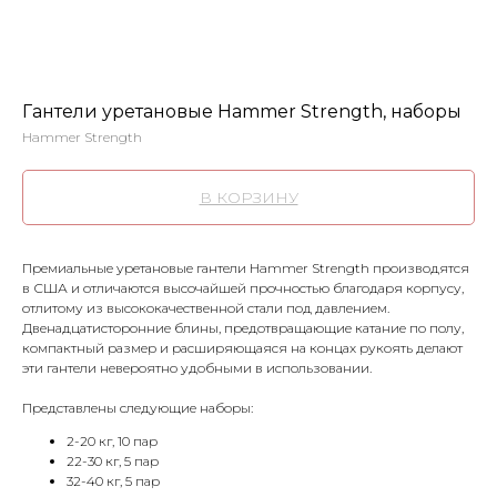
Гантели уретановые Hammer Strength, наборы
Hammer Strength
В КОРЗИНУ
Премиальные уретановые гантели Hammer Strength производятся
в США и отличаются высочайшей прочностью благодаря корпусу,
отлитому из высококачественной стали под давлением.
Двенадцатисторонние блины, предотвращающие катание по полу,
компактный размер и расширяющаяся на концах рукоять делают
эти гантели невероятно удобными в использовании.
Представлены следующие наборы:
2-20 кг, 10 пар
22-30 кг, 5 пар
32-40 кг, 5 пар