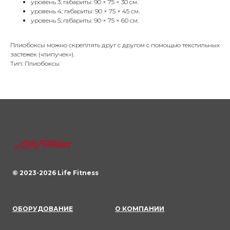
уровень 3; габариты: 90 × 75 × 30 см.
уровень 4; габариты: 90 × 75 × 45 см.
уровень 5; габариты: 90 × 75 × 60 см.
Плиобоксы можно скреплять друг с другом с помощью текстильных
застежек («липучек»).
Тип: Плиобоксы
© 2023-
2026
Life Fitness
ОБОРУДОВАНИЕ
О КОМПАНИИ