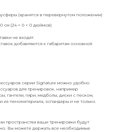
усферы (хранятся в перевернутом положении)
x 0 см (24 × 0 × 0 дюймов)
авки не входят.
ставок добавляются к габаритам основной
сессуаров серии Signature можно удобно
ессуаров для тренировок, например
, гантели, гири, медболы, диски с песком,
и из пеноматериала, эспандеры и не только.
ии пространства ваши тренировки будут
но. Вы можете держать все необходимые