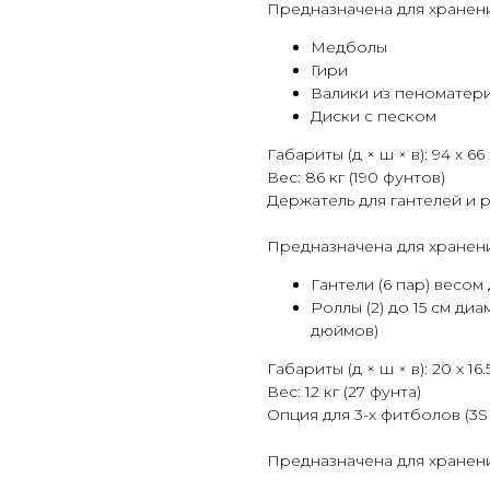
Предназначена для хранен
Медболы
Гири
Валики из пеноматер
Диски с песком
Габариты (д × ш × в): 94 x 66 
Вес: 86 кг (190 фунтов)
Держатель для гантелей и 
Предназначена для хранени
Гантели (6 пар) весом 
Роллы (2) до 15 см диа
дюймов)
Габариты (д × ш × в): 20 x 16.
Вес: 12 кг (27 фунта)
Опция для 3-х фитболов (3S
Предназначена для хранен