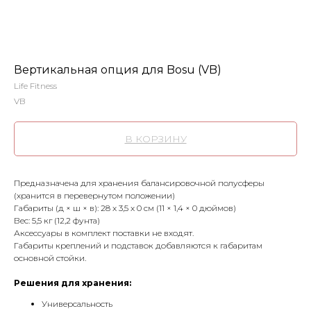
Вертикальная опция для Bosu (VB)
Life Fitness
VB
В КОРЗИНУ
Предназначена для хранения балансировочной полусферы
(хранится в перевернутом положении)
Габариты (д × ш × в): 28 x 3,5 x 0 см (11 × 1,4 × 0 дюймов)
Вес: 5,5 кг (12,2 фунта)
Аксессуары в комплект поставки не входят.
Габариты креплений и подставок добавляются к габаритам
основной стойки.
Решения для хранения:
Универсальность