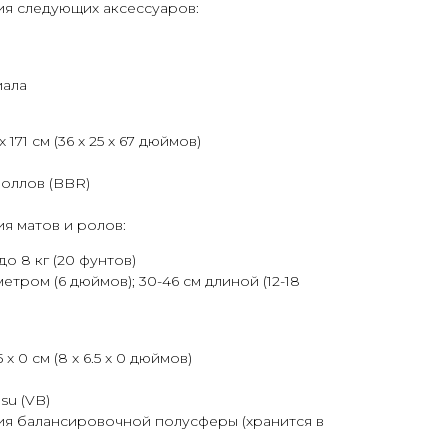
ия следующих аксессуаров:
иала
x 171 см (36 x 25 x 67 дюймов)
роллов (BBR)
я матов и ролов:
до 8 кг (20 фунтов)
метром (6 дюймов); 30-46 см длиной (12-18
5 x 0 см (8 x 6.5 x 0 дюймов)
su (VB)
ия балансировочной полусферы (хранится в