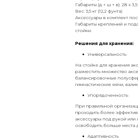
Габариты (д × ш × в): 28 x 3,5
Вес: 5,5 кг (12,2 фунта)
Аксессуары в комплект пост
Габариты креплений и под
стойки.
Решения для хранения:
Универсальность
На стойке для хранения ак
разместить множество акс
балансировочные полусферы
гимнастические мячи, валик
Упорядоченность
При правильной организац
проходить более эффектив
аксессуары под рукой или 
освободить больше места д
Адаптивность