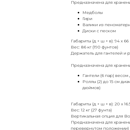
Предназначена для хранен
Медболы
Гири
Валики из пеноматер
Диски с песком
Габариты (д × ш × в): 94 x 66 
Вес: 86 кг (190 фунтов)
Держатель для гантелей и 
Предназначена для хранени
Гантели (6 пар) весом 
Роллы (2) до 15 см диа
дюймов)
Габариты (д × ш × в): 20 x 16.
Вес: 12 кг (27 фунта)
Вертикальная опция для Bo
Предназначена для хранен
перевернутом положении)