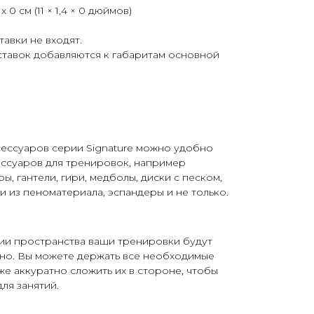
 x 0 см (11 × 1,4 × 0 дюймов)
авки не входят.
ставок добавляются к габаритам основной
сессуаров серии Signature можно удобно
ессуаров для тренировок, например
, гантели, гири, медболы, диски с песком,
и из пеноматериала, эспандеры и не только.
ии пространства ваши тренировки будут
но. Вы можете держать все необходимые
же аккуратно сложить их в стороне, чтобы
ля занятий.