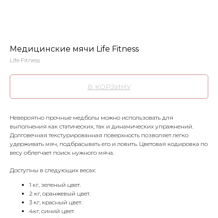
Медицинские мячи Life Fitness
Life Fitness
В КОРЗИНУ
Невероятно прочные медболы можно использовать для
выполнения как статических, так и динамических упражнений.
Долговечная текстурированная поверхность позволяет легко
удерживать мяч, подбрасывать его и ловить. Цветовая кодировка по
весу облегчает поиск нужного мяча.
Доступны в следующих весах:
1 кг, зеленый цвет.
2 кг, оранжевый цвет.
3 кг, красный цвет.
4кг, синий цвет.