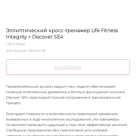
Эллиптический кросс-тренажер Life Fitness
Integrity + Discover SE4
Life Fitness
INX Discover SE4HD-16
В КОРЗИНУ
Привлекательный дизайн радует глаз, педали обеспечивают
плавные, естественные движения, а богатый функционал консоли
Discover SE4 гарантирует полное погружение в тренировочный
процесс.
Благодаря плавности и естественности траекторий движения,
выверенных в ходе многолетних исследований, эти тренажеры
позволяют проводить щадящие и при этом эффективные занятия.
Свободное пространство без препятствий для коленей,
увеличенные нескользящие педали и эргономичные рукояти