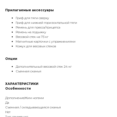
Прилагаемые аксессуары
Гриф для тяги сверху
Гриф для нижней горизонтальной тяги
Ремень для пресса/трицепса
Ремень на лодыжку
Весовой стек на 73 кг
Магнитные карточки с упражнениями
Кожух для весовых стеков
Опции
Дополнительный весовой стек 24 кг
Съемная скамья
ХАРАКТЕРИСТИКИ
Особенности
ДополнениеЖим ногами
Да
Съемная / складывающаяся скамья
Нет
Тип движения