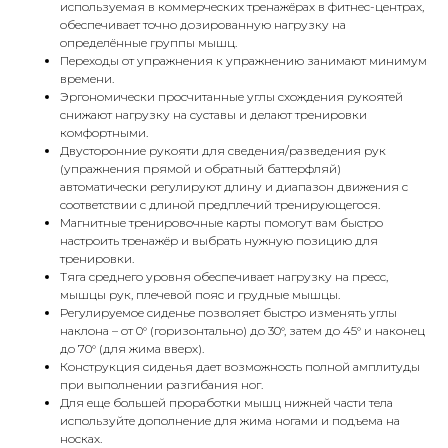
используемая в коммерческих тренажёрах в фитнес-центрах,
обеспечивает точно дозированную нагрузку на
определённые группы мышц.
Переходы от упражнения к упражнению занимают минимум
времени.
Эргономически просчитанные углы схождения рукоятей
снижают нагрузку на суставы и делают тренировки
комфортными.
Двусторонние рукояти для сведения/разведения рук
(упражнения прямой и обратный баттерфляй)
автоматически регулируют длину и диапазон движения с
соответствии с длиной предплечий тренирующегося.
Магнитные тренировочные карты помогут вам быстро
настроить тренажёр и выбрать нужную позицию для
тренировки.
Тяга среднего уровня обеспечивает нагрузку на пресс,
мышцы рук, плечевой пояс и грудные мышцы.
Регулируемое сиденье позволяет быстро изменять углы
наклона – от 0° (горизонтально) до 30°, затем до 45° и наконец
до 70° (для жима вверх).
Конструкция сиденья дает возможность полной амплитуды
при выполнении разгибания ног.
Для еще большей проработки мышц нижней части тела
используйте дополнение для жима ногами и подъема на
носках.