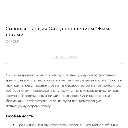
Силовая станция G4 c дополнением "Жим
ногами"
G4+GLP
В КОРЗИНУ
Силовой тренажёр G4 гарантирует полноценную и эффективную
тренировку – при этом он занимает минимум места в доме. Простые
принципы регулировки позволят быстро настроить тренажёр «под
себя», а потом – переходить от упражнения к упражнению, не тратя
времени. Продуманный дизайн комплекса G4 и выверенная
биомеханика траекторий гарантируют вам комфортную
полноценную тренировку.
Особенности
Традиционная рычаговая технология Fixed Motion, обычно