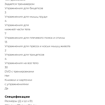
Задается тренажером
Упражнения для бицепсов
3
Упражнения для мышц груди
4
Упражнения для
нижней части тела
7
Упражнения для плечевого пояса и спины
13
Упражнения для пресса и косых мышц живота
2
Упражнения для трицепсов
4
Упражнения на все тело
30
DVD с тренировками
Нет
Книжки и карточки
с упражнениями
Да
Спецификации
Размеры (Д x Ш x В)