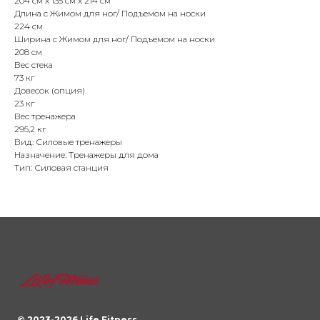
204 см x 135 см x 214 см
Длина с Жимом для ног/ Подъемом на носки
224 см
Ширина с Жимом для ног/ Подъемом на носки
208 см
Вес стека
73 кг
Довесок (опция)
23 кг
Вес тренажера
295,2 кг
Вид: Силовые тренажеры
Назначение: Тренажеры для дома
Тип: Силовая станция
© 2023-
2026
Life Fitness