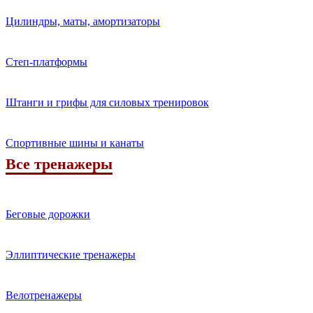
Цилиндры, маты, амортизаторы
Степ-платформы
Штанги и грифы для силовых тренировок
Спортивные шины и канаты
Все тренажеры
.
Беговые дорожки
Эллиптические тренажеры
Велотренажеры